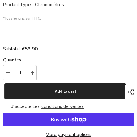
Product Type:
Chronomètres
*Tous les prix sont TTC.
€56,90
Subtotal:
Quantity:
Decrease
Increase
quantity
quantity
for
for
Porte-
Porte-
Add to cart
voix
voix
J'accepte Les
conditions de ventes
More payment options