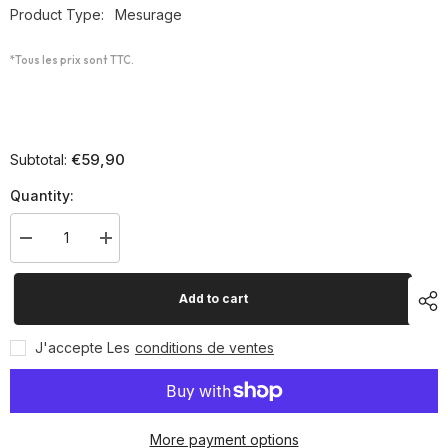
Product Type:
Mesurage
*Tous les prix sont TTC.
€59,90
Subtotal:
Quantity:
Decrease
Increase
quantity
quantity
for
for
Mètre
Mètre
Add to cart
à
à
ruban
ruban
100
100
J'accepte Les
conditions de ventes
mètres
mètres
More payment options