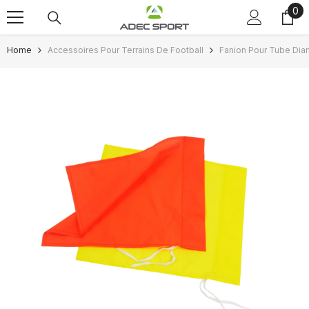
0
0
Skip to content
ite
Home
Accessoires Pour Terrains De Football
Fanion Pour Tube Dia