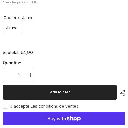
*Tous les prix sont TTC.
Couleur:
Jaune
Jaune
€4,90
Subtotal:
Quantity:
Decrease
Increase
quantity
quantity
for
for
Fanion
Fanion
Add to cart
pour
pour
tube
tube
diam
diam
J'accepte Les
conditions de ventes
40
40