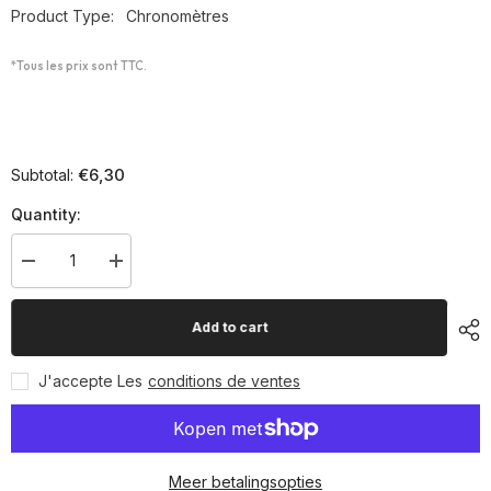
Product Type:
Chronomètres
*Tous les prix sont TTC.
€6,30
Subtotal:
Quantity:
Decrease
Increase
quantity
quantity
for
for
Chronomètre
Chronomètre
Add to cart
SCO
SCO
6
6
digits
digits
J'accepte Les
conditions de ventes
et
et
temps
temps
split
split
Meer betalingsopties