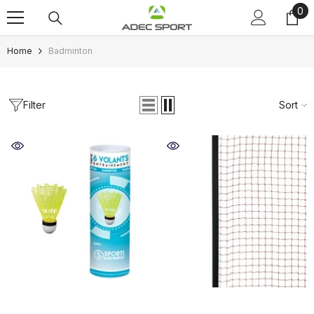
0
0
Skip to content
ite
Home
Badminton
Filter
Sort