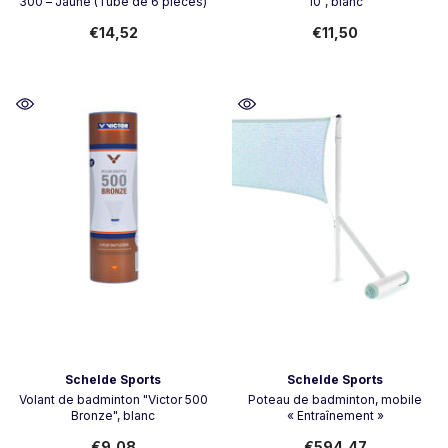
300 – Jaune (Tube de 6 pièces)
10", blanc
€14,52
€11,50
Vendor:
Vendor:
Schelde Sports
Schelde Sports
Volant de badminton "Victor 500
Poteau de badminton, mobile
Bronze", blanc
« Entraînement »
€9,08
€594,47