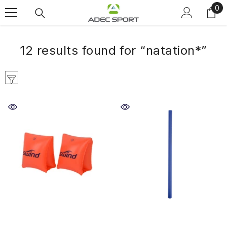
0
0
Skip to content
ite
12 results found for “natation*”